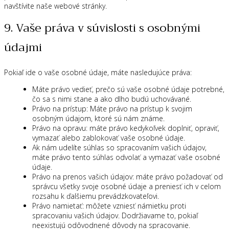
navštívite naše webové stránky.
9. Vaše práva v súvislosti s osobnými
údajmi
Pokiaľ ide o vaše osobné údaje, máte nasledujúce práva:
Máte právo vedieť, prečo sú vaše osobné údaje potrebné,
čo sa s nimi stane a ako dlho budú uchovávané.
Právo na prístup: Máte právo na prístup k svojim
osobným údajom, ktoré sú nám známe.
Právo na opravu: máte právo kedykoľvek doplniť, opraviť,
vymazať alebo zablokovať vaše osobné údaje.
Ak nám udelíte súhlas so spracovaním vašich údajov,
máte právo tento súhlas odvolať a vymazať vaše osobné
údaje.
Právo na prenos vašich údajov: máte právo požadovať od
správcu všetky svoje osobné údaje a preniesť ich v celom
rozsahu k ďalšiemu prevádzkovateľovi.
Právo namietať: môžete vzniesť námietku proti
spracovaniu vašich údajov. Dodržiavame to, pokiaľ
neexistujú odôvodnené dôvody na spracovanie.