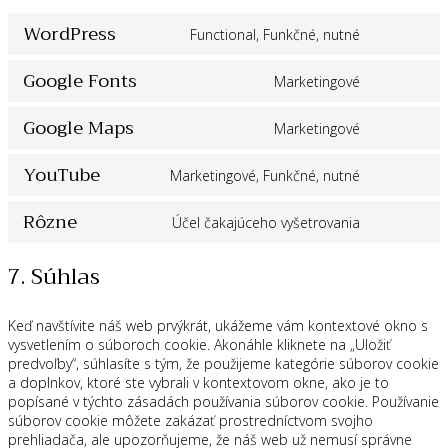
WordPress
Functional, Funkčné, nutné
Consent
to
Google Fonts
service
Marketingové
Consent
wordpress
to
Google Maps
service
Marketingové
Consent
google-
to
fonts
YouTube
service
Marketingové, Funkčné, nutné
Consent
google-
to
maps
Rôzne
service
Účel čakajúceho vyšetrovania
Consent
youtube
to
7. Súhlas
service
rôzne
Keď navštívite náš web prvýkrát, ukážeme vám kontextové okno s
vysvetlením o súboroch cookie. Akonáhle kliknete na „Uložiť
predvoľby“, súhlasíte s tým, že použijeme kategórie súborov cookie
a doplnkov, ktoré ste vybrali v kontextovom okne, ako je to
popísané v týchto zásadách používania súborov cookie. Používanie
súborov cookie môžete zakázať prostredníctvom svojho
prehliadača, ale upozorňujeme, že náš web už nemusí správne