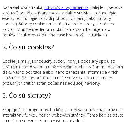
Naša webová stránka,
https://kralovpramen.sk
(ďalej len „webová
stránka“) používa súbory cookie a ďalšie súvisiace technológie
(všetky technológie sa kvôli pohodliu označujú ako „súbory
cookie“). Súbory cookie umiestňujú aj tretie strany, ktoré sme
zapojili. V nižšie uvedenom dokumente vás informujeme o
používaní súborov cookie na našich webových stránkach.
2. Čo sú cookies?
Cookie je malý jednoduchý súbor, ktorý je odoslaný spolu so
stránkami tohto webu a uložený vašim prehliadačom na pevnom
disku vášho počítača alebo iného zariadenia. Informácie v nich
uložené môžu byť vrátené na naše servery alebo na servery
príslušných tretích strán počas nasledujúcej návštevy.
3. Čo sú skripty?
Skript je časť programového kódu, ktorý sa používa na správnu a
interaktívnu funkciu našich webových stránok. Tento kód sa spustí
na našom serveri alebo na vašom zariadení.