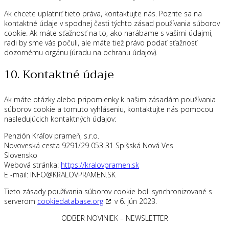
Ak chcete uplatniť tieto práva, kontaktujte nás. Pozrite sa na
kontaktné údaje v spodnej časti týchto zásad používania súborov
cookie. Ak máte sťažnosť na to, ako narábame s vašimi údajmi,
radi by sme vás počuli, ale máte tiež právo podať sťažnosť
dozornému orgánu (úradu na ochranu údajov).
10. Kontaktné údaje
Ak máte otázky alebo pripomienky k našim zásadám používania
súborov cookie a tomuto vyhláseniu, kontaktujte nás pomocou
nasledujúcich kontaktných údajov:
Penzión Kráľov prameň, s.r.o.
Novoveská cesta 9291/29 053 31 Spišská Nová Ves
Slovensko
Webová stránka:
https://kralovpramen.sk
E -mail:
INFO@
KRALOVPRAMEN.SK
Tieto zásady používania súborov cookie boli synchronizované s
serverom
cookiedatabase.org
v 6. jún 2023.
ODBER NOVINIEK – NEWSLETTER