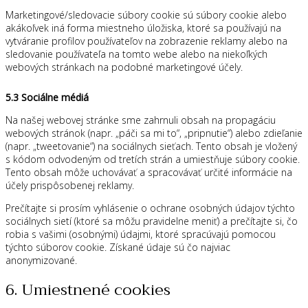
Marketingové/sledovacie súbory cookie sú súbory cookie alebo
akákoľvek iná forma miestneho úložiska, ktoré sa používajú na
vytváranie profilov používateľov na zobrazenie reklamy alebo na
sledovanie používateľa na tomto webe alebo na niekoľkých
webových stránkach na podobné marketingové účely.
5.3 Sociálne médiá
Na našej webovej stránke sme zahrnuli obsah na propagáciu
webových stránok (napr. „páči sa mi to“, „pripnutie“) alebo zdieľanie
(napr. „tweetovanie“) na sociálnych sieťach. Tento obsah je vložený
s kódom odvodeným od tretích strán a umiestňuje súbory cookie.
Tento obsah môže uchovávať a spracovávať určité informácie na
účely prispôsobenej reklamy.
Prečítajte si prosím vyhlásenie o ochrane osobných údajov týchto
sociálnych sietí (ktoré sa môžu pravidelne meniť) a prečítajte si, čo
robia s vašimi (osobnými) údajmi, ktoré spracúvajú pomocou
týchto súborov cookie. Získané údaje sú čo najviac
anonymizované.
6. Umiestnené cookies